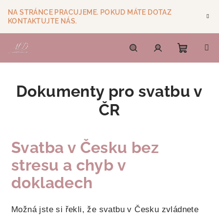
Přejít
NA STRÁNCE PRACUJEME. POKUD MÁTE DOTAZ
na
KONTAKTUJTE NÁS.
obsah
Nákupn
Hledat
Přihlášení
Dokumenty pro svatbu v
košík
ČR
Svatba v Česku bez
stresu a chyb v
dokladech
Možná jste si řekli, že svatbu v Česku zvládnete