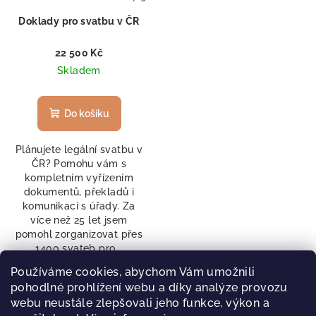
r
t
o
Doklady pro svatbu v ČR
ů
d
22 500 Kč
u
Skladem
k
t
Do košíku
ů
Plánujete legální svatbu v
ČR? Pomohu vám s
kompletním vyřízením
dokumentů, překladů i
komunikací s úřady. Za
více než 25 let jsem
pomohl zorganizovat přes
1400 svateb pro...
Používáme cookies, abychom Vám umožnili
pohodlné prohlížení webu a díky analýze provozu
webu neustále zlepšovali jeho funkce, výkon a
1
položek celkem
O