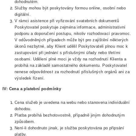
dohodnutém.
Služby mohou být poskytovány formou online, osobní nebo
digitální.
V rámci asistence při vyřizování svatebních dokumentů
Poskytovatel poskytuje zejména informace, administrativní
podporu a doporučení postupu, nikoliv rozhodovací pravomoc.
V odůvodněných případech může být pro zajištění některých
úkonů nezbytné, aby Klient udělil Poskytovateli plnou moc k
zastupování při jednání s příslušnými úřady nebo třetími
osobami. Udělení plné moci je vždy na rozhodnutí Klienta a
probíhá na základě samostatného dokumentu. Poskytovatel
nenese odpovědnost za rozhodnutí příslušných orgánů ani za
výsledek řízení.
IV: Cena a platební podmínky
Cena služeb je uvedena na webu nebo stanovena individuální
dohodou.
Platba probíhá bezhotovostně, případně jiným dohodnutým
způsobem.
Není-li dohodnuto jinak, je služba poskytována po připsání
platby.