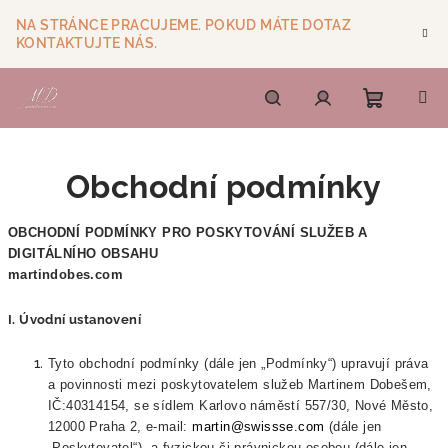
Přejít
NA STRÁNCE PRACUJEME. POKUD MÁTE DOTAZ
na
KONTAKTUJTE NÁS.
obsah
Nákupn
Hledat
Přihlášení
Obchodní podmínky
košík
OBCHODNÍ PODMÍNKY PRO POSKYTOVÁNÍ SLUŽEB A
DIGITÁLNÍHO OBSAHU
martindobes.com
I. Úvodní ustanovení
Tyto obchodní podmínky (dále jen „Podmínky“) upravují práva
a povinnosti mezi poskytovatelem služeb Martinem Dobešem,
IČ:40314154, se sídlem Karlovo náměstí 557/30, Nové Město,
12000 Praha 2, e-mail:
martin@swissse.com
(dále jen
„Poskytovatel“), a fyzickou či právnickou osobou (dále jen