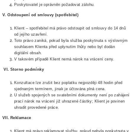
Poskytovatel je oprávněn požadovat zálohu.
V. Odstoupení od smlouvy (spotřebitel)
Klient – spotřebitel má právo odstoupit od smlouvy do 14 dnů
od jejího uzavření.
Toto právo zaniká, pokud byla služba poskytnuta s výslovným
souhlasem Klienta před uplynutím lhůty nebo byl dodán
digitální obsah.
V takovém případě Klient nemá nárok na vrácení ceny.
VI.
Storno podmínky
Konzultace lze zrušit bez poplatku nejpozději 48 hodin před
sjednaným termínem, jinak je účtována plná cena.
U služeb spojených se svatebními dokumenty není po zahájení
prací nárok na vrácení již uhrazené částky; Klient je povinen
uhradit provedené práce.
VII. Reklamace
Klient má právo reklamovat službu, pokud nebyla poskytnuta v